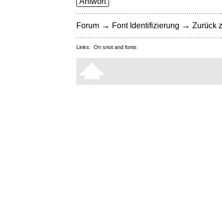
Antwort
→
→
Forum
Font Identifizierung
Zurück z
Links:
On snot and fonts