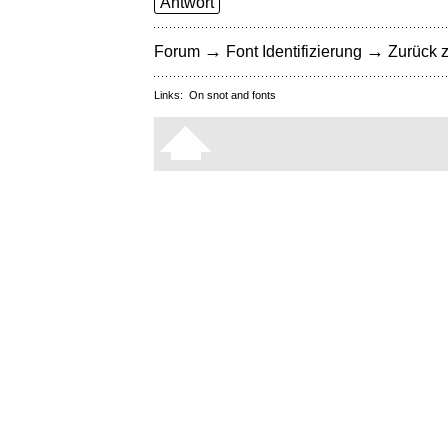
Antwort
→
→
Forum
Font Identifizierung
Zurück z
Links:
On snot and fonts