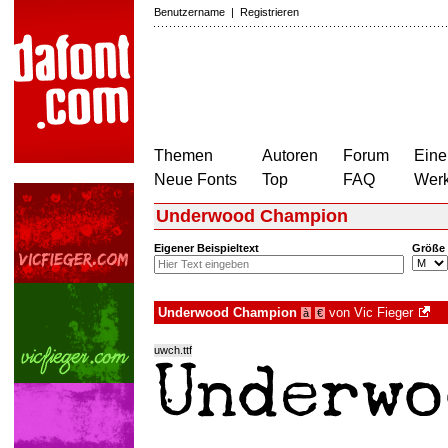
Benutzername
|
Registrieren
Themen
Autoren
Forum
Eine
Neue Fonts
Top
FAQ
Wer
Underwood Champion
Eigener Beispieltext
Größe
Underwood Champion
von
Vic Fieger
à
€
uwch.ttf