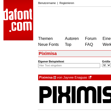
Benutzername
|
Registrieren
Themen
Autoren
Forum
Eine
Neue Fonts
Top
FAQ
Wer
Piximisa
Eigener Beispieltext
Größe
Piximisa
von
Jayvee Enaguas
à