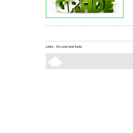
Links:
On snot and fonts