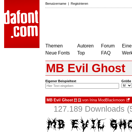
Benutzername
|
Registrieren
Themen
Autoren
Forum
Eine
Neue Fonts
Top
FAQ
Wer
MB Evil Ghost
Eigener Beispieltext
Größe
MB Evil Ghost
von
Irina ModBlackmoon
à
€
127.189 Downloads (5