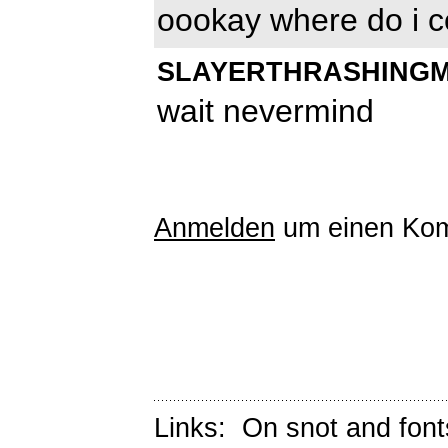
oookay where do i c
SLAYERTHRASHING
wait nevermind
Anmelden
um einen Kom
Links:
On snot and font