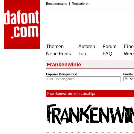
Benutzername
|
Registrieren
Themen
Autoren
Forum
Eine
Neue Fonts
Top
FAQ
Wer
Frankenwinie
Eigener Beispieltext
Größe
Frankenwinie
von
zanatlija