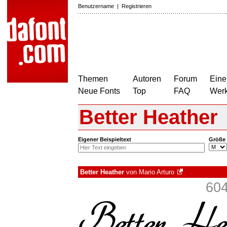
Benutzername
|
Registrieren
Themen
Autoren
Forum
Eine
Neue Fonts
Top
FAQ
Wer
Better Heather
Eigener Beispieltext
Größe
Better Heather
von
Mario Arturo
604