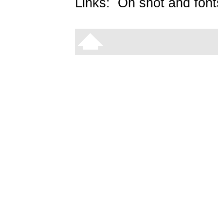
Links:
On snot and font