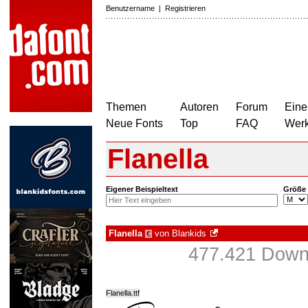
Benutzername
|
Registrieren
Themen
Autoren
Forum
Eine
Neue Fonts
Top
FAQ
Wer
Flanella
Eigener Beispieltext
Größe
Flanella
von
Blankids
€
477.421 Downl
Flanella.ttf