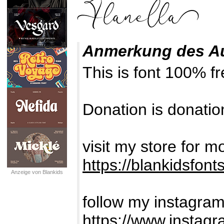
Anmerkung des A
This is font 100% f
Donation is donatio
visit my store for m
https://blankidsfon
Anzeige von Blankids
follow my instagram 
https://www.instag