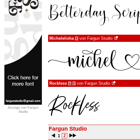
Michelelisha
von
Fargun Studio
€
Rockless
von
Fargun Studio
à
€
Anzeige von Fargun
Studio
Fargun Studio
1
2