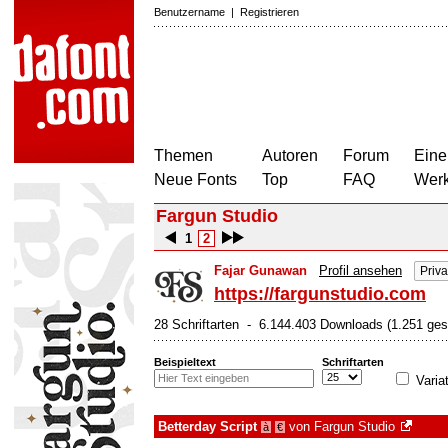
Benutzername
|
Registrieren
Themen
Autoren
Forum
Eine
Neue Fonts
Top
FAQ
Wer
Fargun Studio
1
2
Fajar Gunawan
Profil ansehen
Priv
https://fargunstudio.com
28 Schriftarten - 6.144.403 Downloads (1.251 ges
Beispieltext
Schriftarten
Varia
Betterday Script
von
Fargun Studio
à
€