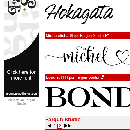
Michelelisha
por
Fargun Studio
€
Bondist
por
Fargun Studio
à
€
Anúncio de Fargun
Studio
Fargun Studio
1
2