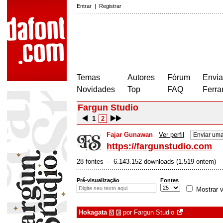
Entrar
|
Registrar
Temas
Autores
Fórum
Envia
Novidades
Top
FAQ
Ferra
Fargun Studio
1
2
Fajar Gunawan
Ver perfil
Enviar um
https://fargunstudio.com
28 fontes - 6.143.152 downloads (1.519 ontem)
Pré-visualização
Fontes
Mostrar v
Hokagata
por
Fargun Studio
à
€