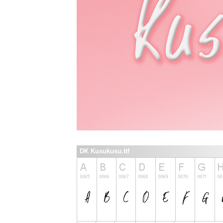
DK Kusukusu.ttf