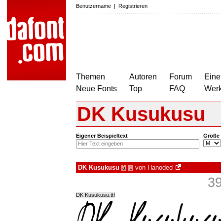
Benutzername
|
Registrieren
Themen
Autoren
Forum
Eine
Neue Fonts
Top
FAQ
Wer
DK Kusukusu
Eigener Beispieltext
Größe
DK Kusukusu
von
Hanoded
à
€
39
DK Kusukusu.ttf