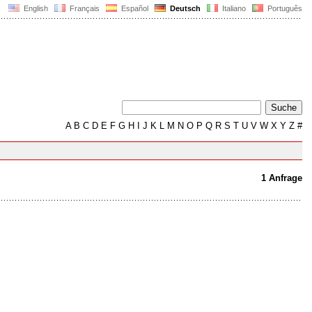
English
Français
Español
Deutsch
Italiano
Português
A
B
C
D
E
F
G
H
I
J
K
L
M
N
O
P
Q
R
S
T
U
V
W
X
Y
Z
#
1 Anfrage