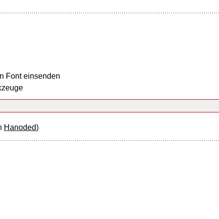
n Font einsenden
kzeuge
n
Hanoded
)