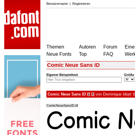
Benutzername
|
Registrieren
Themen
Autoren
Forum
Eine
Neue Fonts
Top
FAQ
Wer
Comic Neue Sans ID
Eigener Beispieltext
Größe
Comic Neue Sans ID
von
Dominique Idiart
à
€
ComicNeueSansID.ttf