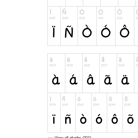
View all glyphs (311)