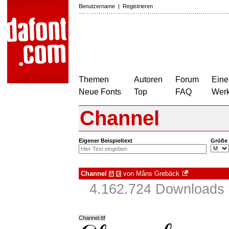
Benutzername
|
Registrieren
Themen
Autoren
Forum
Eine
Neue Fonts
Top
FAQ
Wer
Channel
Eigener Beispieltext
Größe
Channel
von
Måns Grebäck
à
€
4.162.724 Downloads 
Channel.ttf