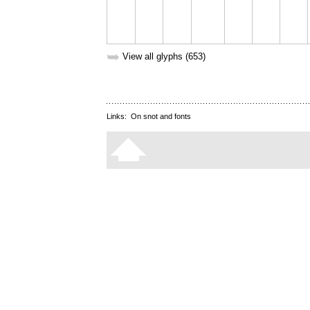
➥
View all glyphs (653)
Links:
On snot and fonts