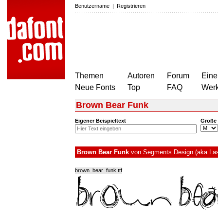
Benutzername
|
Registrieren
Themen
Autoren
Forum
Eine
Neue Fonts
Top
FAQ
Wer
Brown Bear Funk
Eigener Beispieltext
Größe
Brown Bear Funk
von
Segments Design (aka Las
brown_bear_funk.ttf