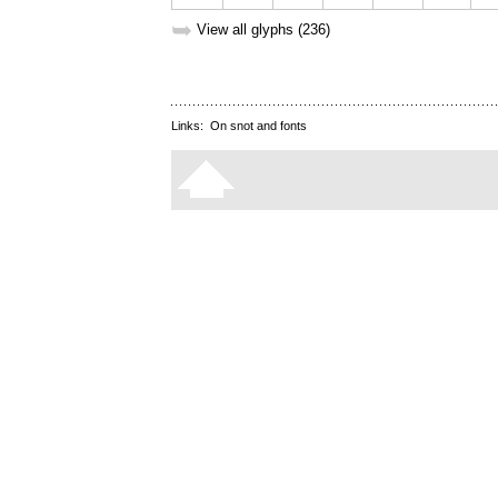
➥
View all glyphs (236)
Links:
On snot and fonts