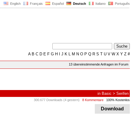
English
Français
Español
Deutsch
Italiano
Português
A
B
C
D
E
F
G
H
I
J
K
L
M
N
O
P
Q
R
S
T
U
V
W
X
Y
Z
#
13 übereinstimmende Anfragen im Forum
in
Basic
>
Serifen
300.677 Downloads (4 gestern)
8 Kommentare
100% Kostenlos
Download