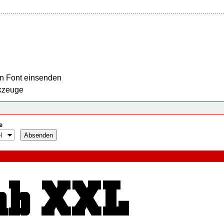
n Font einsenden
kzeuge
e