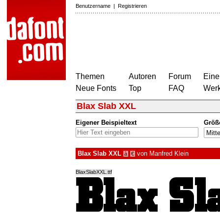
Benutzername
|
Registrieren
Themen
Autoren
Forum
Eine
Neue Fonts
Top
FAQ
Wer
Blax Slab XXL
Eigener Beispieltext
Größ
Blax Slab XXL
von
Manfred Klein
à
€
BlaxSlabXXL.ttf