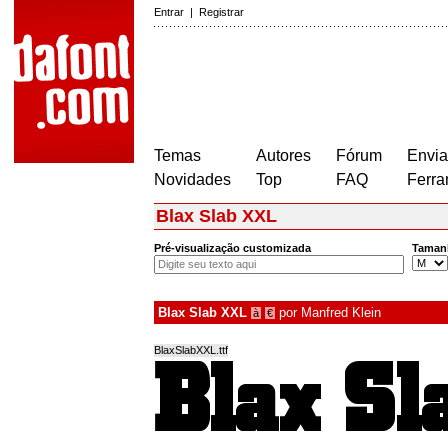
Entrar
|
Registrar
Temas
Autores
Fórum
Envia
Novidades
Top
FAQ
Ferra
Blax Slab XXL
Pré-visualização customizada
Taman
Blax Slab XXL
por
Manfred Klein
à
€
BlaxSlabXXL.ttf