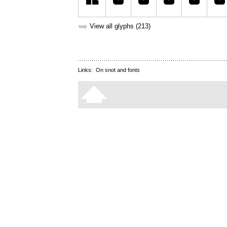
➥
View all glyphs (213)
Links:
On snot and fonts