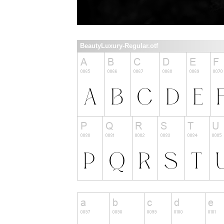
BeautyLuxury-Regular.otf