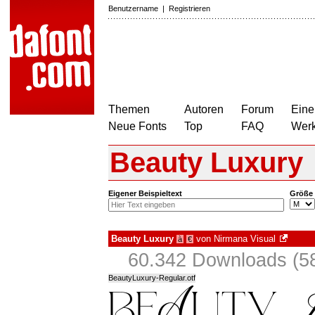
Benutzername
|
Registrieren
Themen
Autoren
Forum
Eine
Neue Fonts
Top
FAQ
Wer
Beauty Luxury
Eigener Beispieltext
Größe
Beauty Luxury
von
Nirmana Visual
à
€
60.342 Downloads (58
BeautyLuxury-Regular.otf