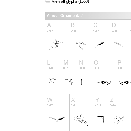
➥
View all glyphs (1550)
Amour Ornament.ttf