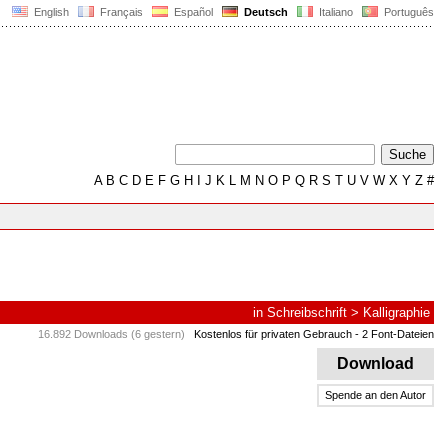
English
Français
Español
Deutsch
Italiano
Português
A
B
C
D
E
F
G
H
I
J
K
L
M
N
O
P
Q
R
S
T
U
V
W
X
Y
Z
#
in
Schreibschrift
>
Kalligraphie
16.892 Downloads (6 gestern)
Kostenlos für privaten Gebrauch
- 2 Font-Dateien
Download
Spende an den Autor