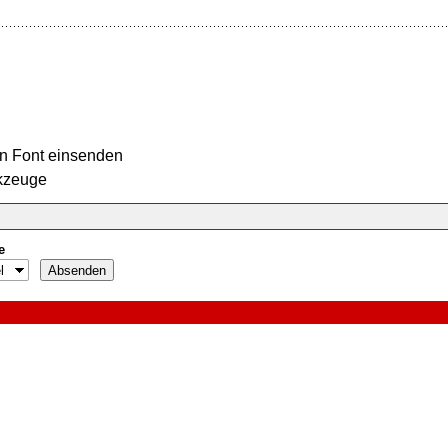
n Font einsenden
kzeuge
e