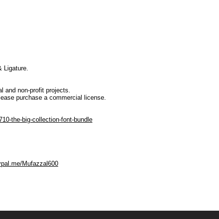
 Ligature.
l and non-profit projects.
lease purchase a commercial license.
10-the-big-collection-font-bundle
ypal.me/Mufazzal600