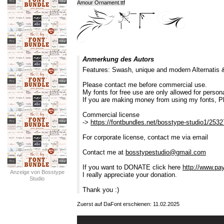
Amour Ornament.ttf
Anmerkung des Autors
Features: Swash, unique and modern Alternatis &
Please contact me before commercial use.
My fonts for free use are only allowed for persona
If you are making money from using my fonts, P
Commercial license
->
https://fontbundles.net/bosstype-studio1/25327
For corporate license, contact me via email
Contact me at
bosstypestudio@gmail.com
If you want to DONATE click here
http://www.pa
Anzeige von Bosstype
I really appreciate your donation.
Studio
Thank you :)
Zuerst auf DaFont erschienen: 11.02.2025