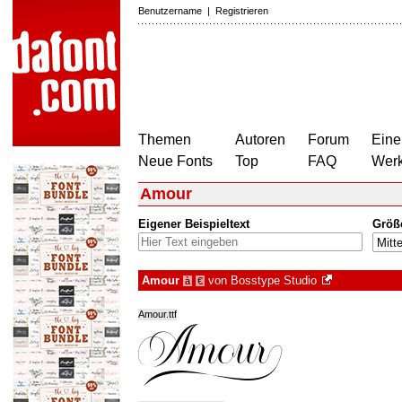
Benutzername
|
Registrieren
Themen
Autoren
Forum
Eine
Neue Fonts
Top
FAQ
Wer
Amour
Eigener Beispieltext
Größ
Amour
von
Bosstype Studio
à
€
Amour.ttf