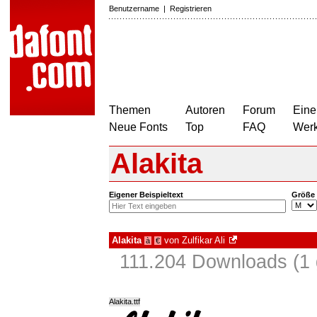
Benutzername
|
Registrieren
Themen
Autoren
Forum
Eine
Neue Fonts
Top
FAQ
Wer
Alakita
Eigener Beispieltext
Größe
Alakita
von
Zulfikar Ali
à
€
111.204 Downloads (1 
Alakita.ttf