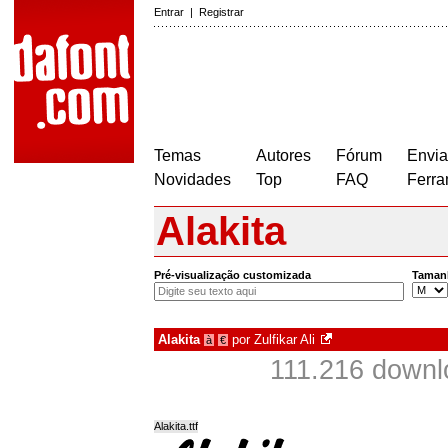
Entrar
|
Registrar
Temas
Autores
Fórum
Envia
Novidades
Top
FAQ
Ferra
Alakita
Pré-visualização customizada
Taman
Alakita
por
Zulfikar Ali
à
€
111.216 downl
Alakita.ttf