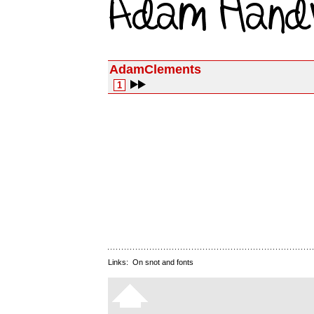
AdamClements
1
Links:
On snot and fonts