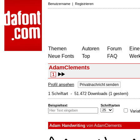
Benutzername
|
Registrieren
Themen
Autoren
Forum
Eine
Neue Fonts
Top
FAQ
Wer
AdamClements
1
Profil ansehen
Privatnachricht senden
1 Schriftart - 51.472 Downloads (1 gestern)
Beispieltext
Schriftarten
Varia
Adam Handwriting
von
AdamClements