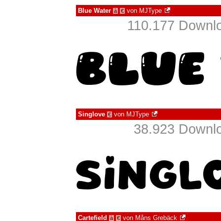
Blue Water
von
MJType
à
€
110.177 Downlo
Singlove
von
MJType
€
38.923 Downlo
Cartefield
von
Måns Grebäck
à
€