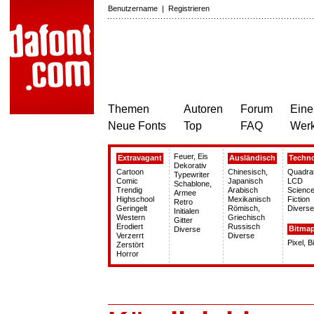
Benutzername
|
Registrieren
Themen
Autoren
Forum
Eine
Neue Fonts
Top
FAQ
Wer
Feuer, Eis
Extravagant
Ausländisch
Techn
Dekorativ
Cartoon
Chinesisch,
Quadra
Typewriter
Comic
Japanisch
LCD
Schablone,
Trendig
Arabisch
Science
Armee
Highschool
Mexikanisch
Fiction
Retro
Geringelt
Römisch,
Diverse
Initialen
Western
Griechisch
Gitter
Erodiert
Russisch
Bitma
Diverse
Verzerrt
Diverse
Pixel, 
Zerstört
Horror