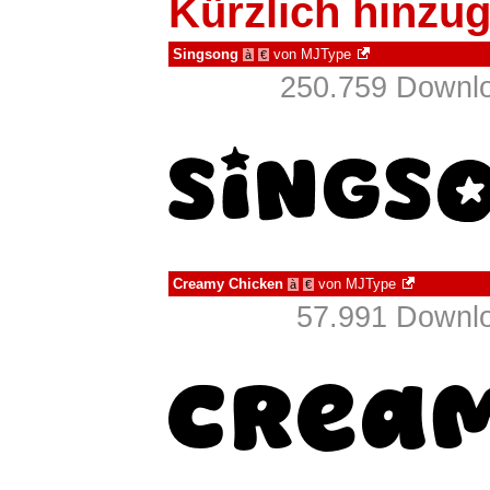
Kürzlich hinzug
Singsong
von
MJType
à
€
250.759 Downlo
Creamy Chicken
von
MJType
à
€
57.991 Downlo