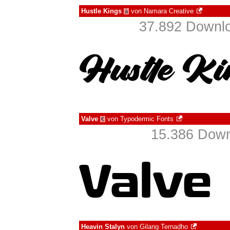
Hustle Kings
von
Namara Creative
à
37.892 Downlo
Valve
von
Typodermic Fonts
€
15.386 Down
Heavin Stalyn
von
Gilang Ternadho