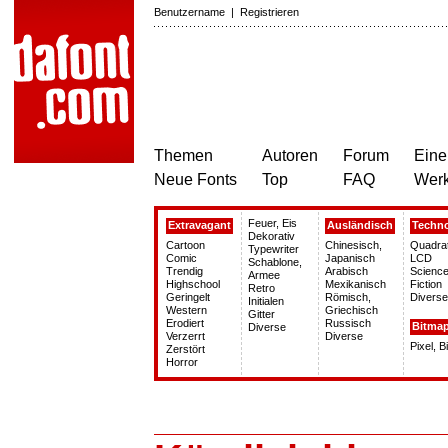
Benutzername
|
Registrieren
Themen
Autoren
Forum
Eine
Neue Fonts
Top
FAQ
Wer
Feuer, Eis
Extravagant
Ausländisch
Techn
Dekorativ
Cartoon
Chinesisch,
Quadra
Typewriter
Comic
Japanisch
LCD
Schablone,
Trendig
Arabisch
Science
Armee
Highschool
Mexikanisch
Fiction
Retro
Geringelt
Römisch,
Diverse
Initialen
Western
Griechisch
Gitter
Erodiert
Russisch
Bitma
Diverse
Verzerrt
Diverse
Pixel, 
Zerstört
Horror