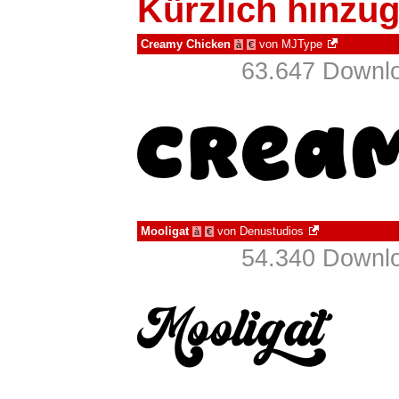
Kürzlich hinzug
Creamy Chicken
von
MJType
à
€
63.647 Downlo
Mooligat
von
Denustudios
à
€
54.340 Downlo