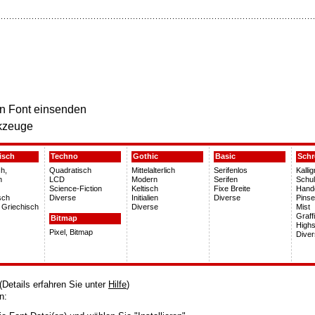
n Font einsenden
kzeuge
isch
Techno
Gothic
Basic
Schr
h,
Quadratisch
Mittelalterlich
Serifenlos
Kalli
h
LCD
Modern
Serifen
Schu
Science-Fiction
Keltisch
Fixe Breite
Hand
sch
Diverse
Initialien
Diverse
Pinse
 Griechisch
Diverse
Mist
Graffi
Bitmap
Highs
Pixel, Bitmap
Dive
Details erfahren Sie unter
Hilfe
)
n: