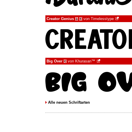
Creator Genius
von
Timelesstype
à
€
Big Over
von
Khurasan™
€
Alle neuen Schriftarten