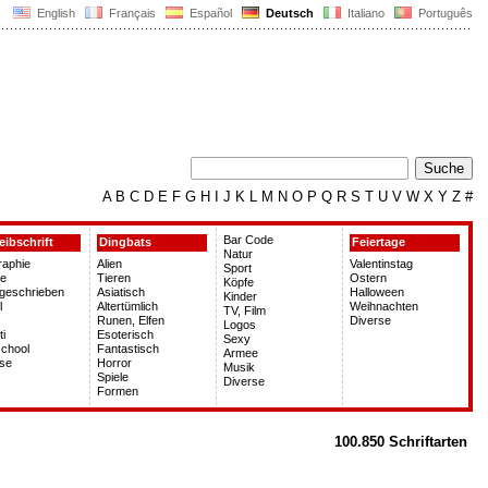
English
Français
Español
Deutsch
Italiano
Português
A
B
C
D
E
F
G
H
I
J
K
L
M
N
O
P
Q
R
S
T
U
V
W
X
Y
Z
#
Bar Code
eibschrift
Dingbats
Feiertage
Natur
graphie
Alien
Valentinstag
Sport
le
Tieren
Ostern
Köpfe
geschrieben
Asiatisch
Halloween
Kinder
l
Altertümlich
Weihnachten
TV, Film
Runen, Elfen
Diverse
Logos
ti
Esoterisch
Sexy
chool
Fantastisch
Armee
rse
Horror
Musik
Spiele
Diverse
Formen
100.850 Schriftarten