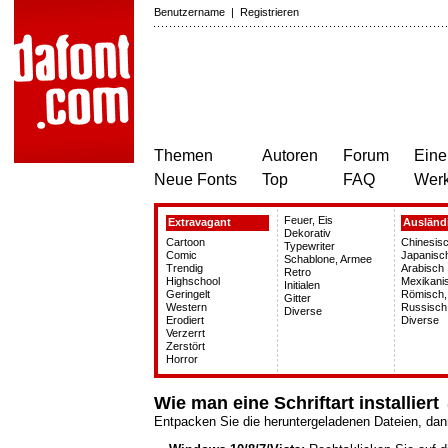
Benutzername
|
Registrieren
Themen
Autoren
Forum
Eine
Neue Fonts
Top
FAQ
Wer
Feuer, Eis
Extravagant
Ausländ
Dekorativ
Cartoon
Chinesisc
Typewriter
Comic
Japanisc
Schablone, Armee
Trendig
Arabisch
Retro
Highschool
Mexikani
Initialen
Geringelt
Römisch,
Gitter
Western
Russisch
Diverse
Erodiert
Diverse
Verzerrt
Zerstört
Horror
Wie man eine Schriftart installiert
(
Entpacken Sie die heruntergeladenen Dateien, dan