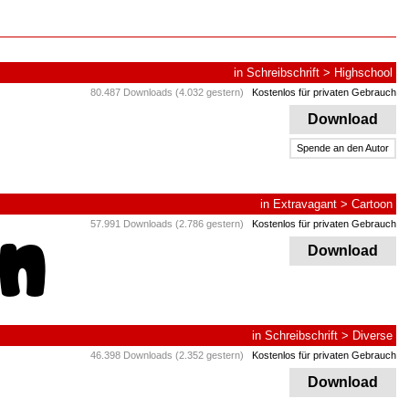
in
Schreibschrift
>
Highschool
80.487 Downloads (4.032 gestern)
Kostenlos für privaten Gebrauch
Download
Spende an den Autor
in
Extravagant
>
Cartoon
57.991 Downloads (2.786 gestern)
Kostenlos für privaten Gebrauch
Download
in
Schreibschrift
>
Diverse
46.398 Downloads (2.352 gestern)
Kostenlos für privaten Gebrauch
Download