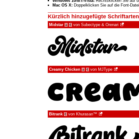
Windows 10/8/7/Vista:
Rechtsklicken Sie auf di
Mac OS X:
Doppelklicken Sie auf die Font-Datei
Kürzlich hinzugefügte Schriftarten
Midstar
von
Subectype & Orenari
à
€
Creamy Chicken
von
MJType
à
€
Bitrank
von
Khurasan™
€