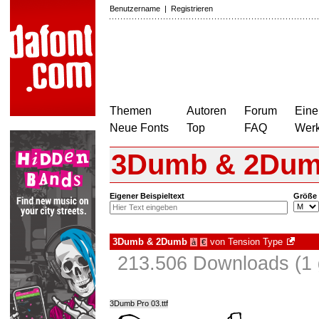
Benutzername
|
Registrieren
Themen
Autoren
Forum
Eine
Neue Fonts
Top
FAQ
Wer
3Dumb & 2Du
Eigener Beispieltext
Größe
3Dumb & 2Dumb
von
Tension Type
à
€
213.506 Downloads (1 
3Dumb Pro 03.ttf