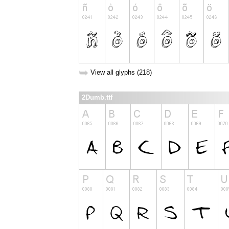
➥
View all glyphs (218)
2Dumb.ttf