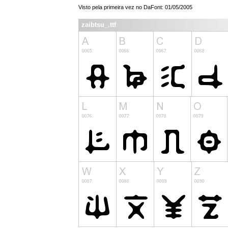
Visto pela primeira vez no DaFont: 01/05/2005
zaibtsu_.ttf