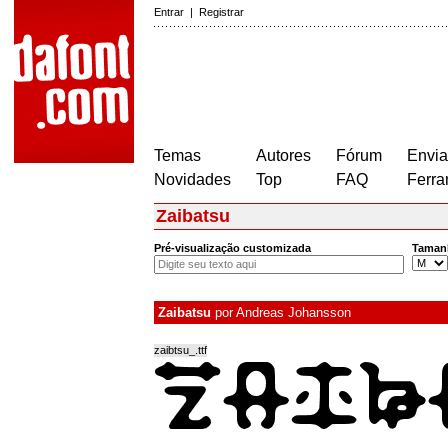
Entrar
|
Registrar
Temas
Autores
Fórum
Envia
Novidades
Top
FAQ
Ferra
Zaibatsu
Pré-visualização customizada
Taman
Zaibatsu
por
Andreas Johansson
zaibtsu_.ttf