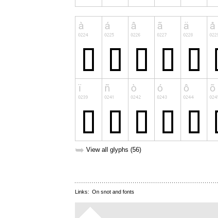
➥
View all glyphs (56)
Links:
On snot and fonts