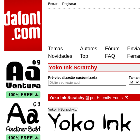
Entrar
|
Registrar
Temas
Autores
Fórum
Envia
Novidades
Top
FAQ
Ferra
Yoko Ink Scratchy
Pré-visualização customizada
Taman
Yoko Ink Scratchy
por
Friendly Fonts
€
YokoInkScratchy.ttf