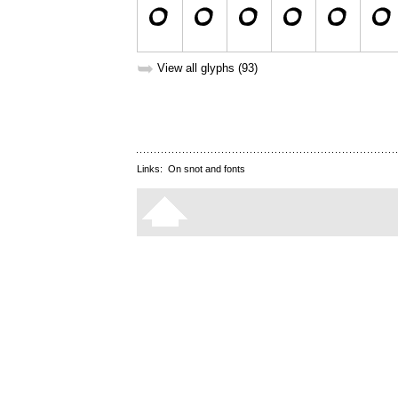
➥
View all glyphs (93)
Links:
On snot and fonts