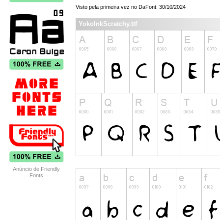
Visto pela primeira vez no DaFont: 30/10/2024
YokoInkScratchy.ttf
Anúncio de Friendly
Fonts