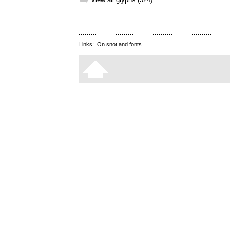
➥
Links:
On snot and fonts