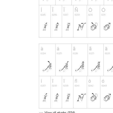
View all glyphs (324)