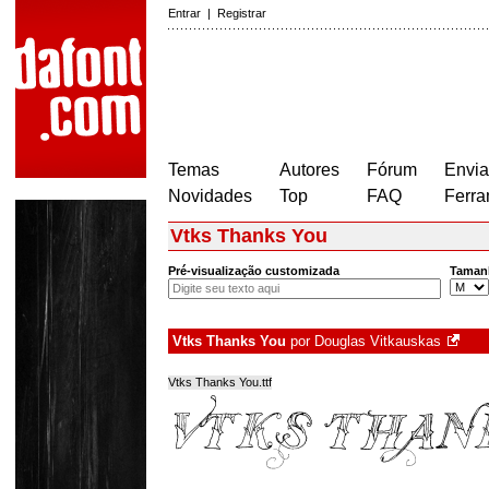
Entrar
|
Registrar
Temas
Autores
Fórum
Envia
Novidades
Top
FAQ
Ferra
Vtks Thanks You
Pré-visualização customizada
Taman
Vtks Thanks You
por
Douglas Vitkauskas
Vtks Thanks You.ttf