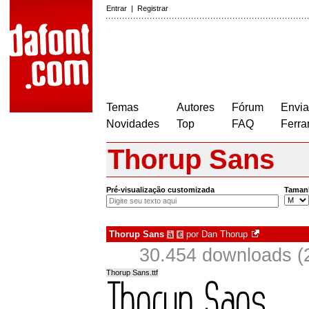
Entrar
|
Registrar
Temas
Autores
Fórum
Envia
Novidades
Top
FAQ
Ferra
Thorup Sans
Pré-visualização customizada
Taman
Thorup Sans
por
Dan Thorup
à
€
30.454 downloads (
Thorup Sans.ttf