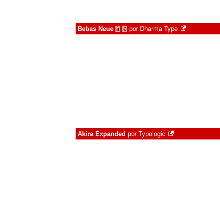
Bebas Neue
por
Dharma Type
à
€
Akira Expanded
por
Typologic