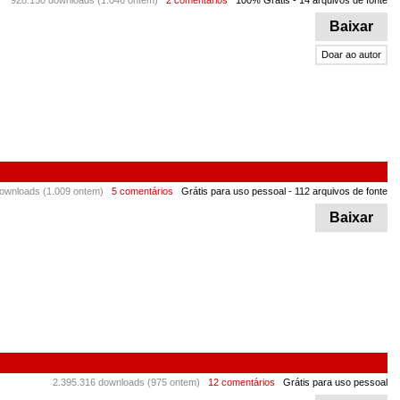
928.150 downloads (1.046 ontem)
2 comentários
100% Grátis
- 14 arquivos de fonte
Baixar
Doar ao autor
ownloads (1.009 ontem)
5 comentários
Grátis para uso pessoal
- 112 arquivos de fonte
Baixar
2.395.316 downloads (975 ontem)
12 comentários
Grátis para uso pessoal