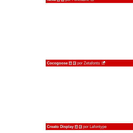
Cocogoose
por
Zetafonts
à
€
Creato Display
por
Lafontype
à
€