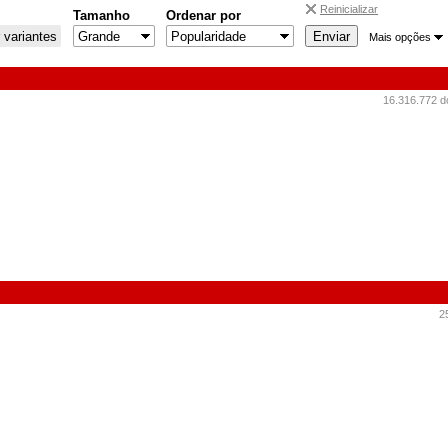
Reinicializar
Tamanho
Ordenar por
 variantes
Mais opções
16.316.772 d
2