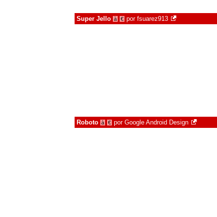
Super Jello
por
fsuarez913
à
€
Roboto
por
Google Android Design
à
€