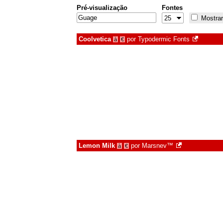
Pré-visualização
Fontes
Mostrar
Coolvetica
por
Typodermic Fonts
à
€
Lemon Milk
por
Marsnev™
à
€