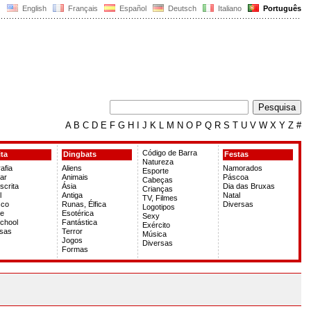
English
Français
Español
Deutsch
Italiano
Português
A
B
C
D
E
F
G
H
I
J
K
L
M
N
O
P
Q
R
S
T
U
V
W
X
Y
Z
#
Código de Barra
ita
Dingbats
Festas
Natureza
afia
Aliens
Namorados
Esporte
ar
Animais
Páscoa
Cabeças
crita
Ásia
Dia das Bruxas
Crianças
l
Antiga
Natal
TV, Filmes
sco
Runas, Élfica
Diversas
Logotipos
te
Esotérica
Sexy
chool
Fantástica
Exército
rsas
Terror
Música
Jogos
Diversas
Formas