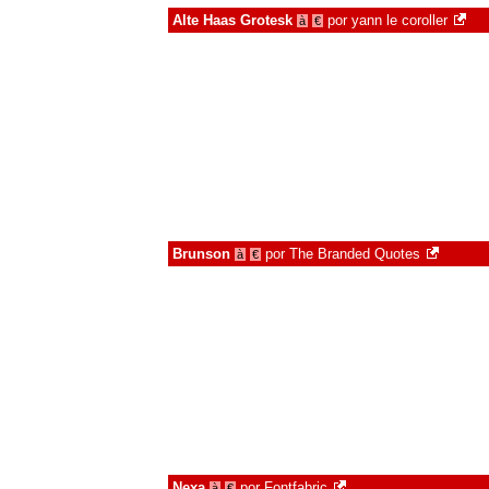
Alte Haas Grotesk
por
yann le coroller
à
€
Brunson
por
The Branded Quotes
à
€
Nexa
por
Fontfabric
à
€