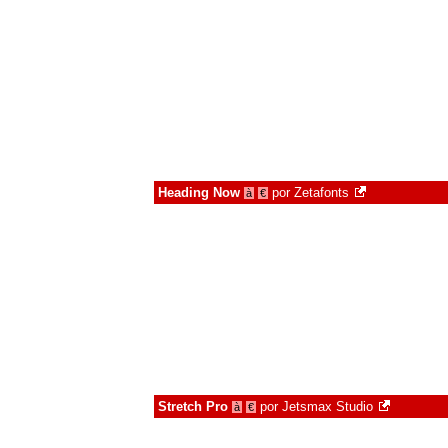
Heading Now
por
Zetafonts
à
€
Stretch Pro
por
Jetsmax Studio
à
€