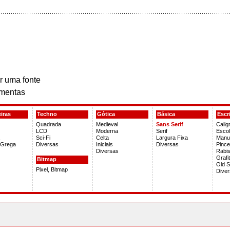
r uma fonte
mentas
iras
Techno
Gótica
Básica
Escr
Quadrada
Medieval
Sans Serif
Caligr
LCD
Moderna
Serif
Escol
Sci-Fi
Celta
Largura Fixa
Manus
 Grega
Diversas
Iniciais
Diversas
Pince
Diversas
Rabi
Grafi
Bitmap
Old S
Pixel, Bitmap
Dive