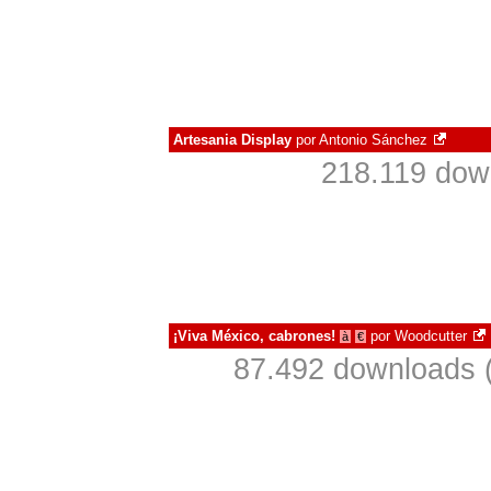
Artesania Display
por
Antonio Sánchez
218.119 dow
¡Viva México, cabrones!
por
Woodcutter
à
€
87.492 downloads 