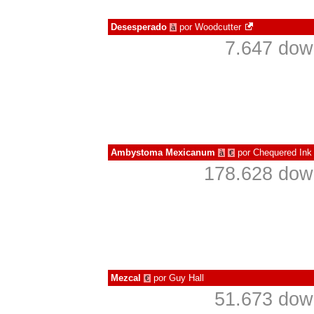
Desesperado
por
Woodcutter
à
7.647 dow
Ambystoma Mexicanum
por
Chequered Ink
à
€
178.628 dow
Mezcal
por
Guy Hall
€
51.673 dow