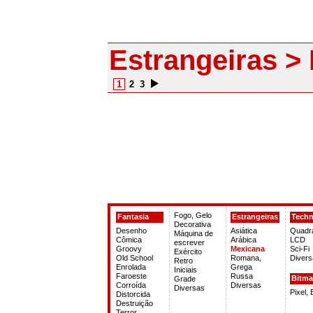
Estrangeiras >
1
2
3
Fogo, Gelo
Fantasia
Estrangeiras
Tech
Decorativa
Desenho
Asiática
Quadr
Máquina de
Cômica
Arábica
LCD
escrever
Groovy
Mexicana
Sci-Fi
Exército
Old School
Romana,
Divers
Retro
Enrolada
Grega
Iniciais
Faroeste
Russa
Bitm
Grade
Corroída
Diversas
Diversas
Pixel,
Distorcida
Destruição
Terror