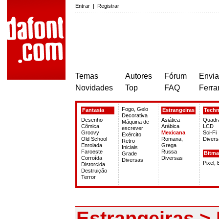
Entrar
|
Registrar
Temas
Autores
Fórum
Envia
Novidades
Top
FAQ
Ferra
Fogo, Gelo
Fantasia
Estrangeiras
Tech
Decorativa
Desenho
Asiática
Quadr
Máquina de
Cômica
Arábica
LCD
escrever
Groovy
Mexicana
Sci-Fi
Exército
Old School
Romana,
Divers
Retro
Enrolada
Grega
Iniciais
Faroeste
Russa
Bitm
Grade
Corroída
Diversas
Diversas
Pixel,
Distorcida
Destruição
Terror
Estrangeiras >