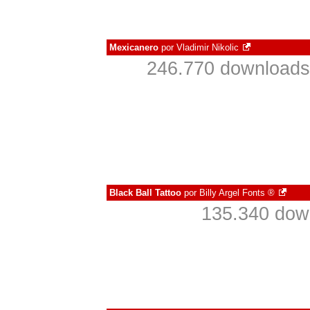
Mexicanero
por
Vladimir Nikolic
246.770 downloads
Black Ball Tattoo
por
Billy Argel Fonts ®
135.340 dow