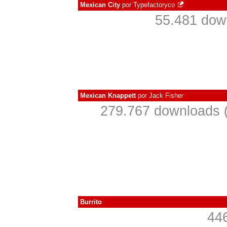
Mexican City
por
Typefactoryco
55.481 dow
Mexican Knappett
por
Jack Fisher
279.767 downloads 
Burrito
44