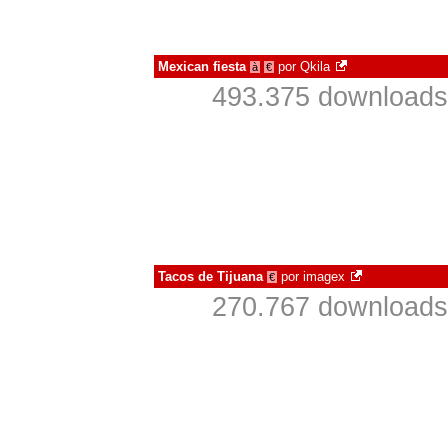
Mexican fiesta
por
Qkila
à
€
493.375 downloads
Tacos de Tijuana
por
imagex
€
270.767 downloads