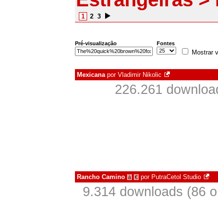
1
2
3
Pré-visualização
Fontes
Mostrar v
Mexicana
por
Vladimir Nikolic
226.261 downloa
Rancho Camino
por
PutraCetol Studio
à
€
9.314 downloads (86 