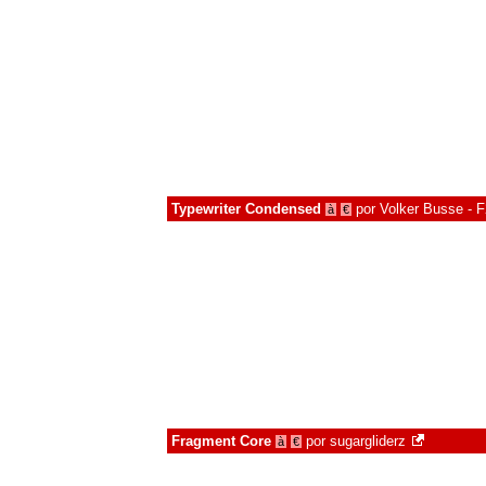
Typewriter Condensed
por
Volker Busse - F
à
€
Fragment Core
por
sugargliderz
à
€