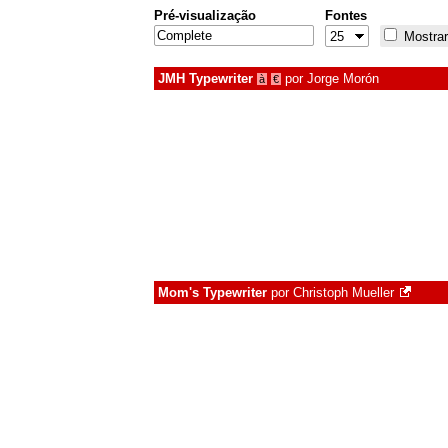
Pré-visualização
Fontes
Mostrar
JMH Typewriter
por
Jorge Morón
à
€
Mom's Typewriter
por
Christoph Mueller