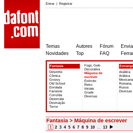
Entrar
|
Registrar
Temas
Autores
Fórum
Envia
Novidades
Top
FAQ
Ferra
Fogo, Gelo
Fantasia
Estrange
Decorativa
Desenho
Asiática
Máquina de
Cômica
Arábica
escrever
Groovy
Mexicana
Exército
Old School
Romana,
Retro
Enrolada
Russa
Iniciais
Faroeste
Diversas
Grade
Corroída
Diversas
Distorcida
Destruição
Terror
Fantasia > Máquina de escrever
1
2
3
4
5
6
7
8
9
10
...
13