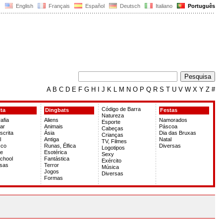
English
Français
Español
Deutsch
Italiano
Português
A
B
C
D
E
F
G
H
I
J
K
L
M
N
O
P
Q
R
S
T
U
V
W
X
Y
Z
#
Código de Barra
ita
Dingbats
Festas
Natureza
afia
Aliens
Namorados
Esporte
ar
Animais
Páscoa
Cabeças
crita
Ásia
Dia das Bruxas
Crianças
l
Antiga
Natal
TV, Filmes
sco
Runas, Élfica
Diversas
Logotipos
te
Esotérica
Sexy
chool
Fantástica
Exército
rsas
Terror
Música
Jogos
Diversas
Formas