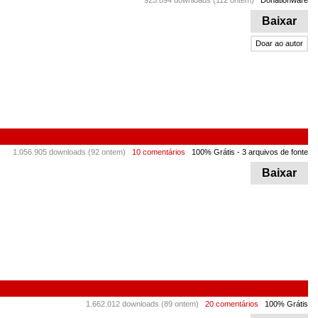
923.894 downloads (112 ontem)
Donationware
Baixar
Doar ao autor
1.056.905 downloads (92 ontem)
10 comentários
100% Grátis
- 3 arquivos de fonte
Baixar
1.662.012 downloads (89 ontem)
20 comentários
100% Grátis