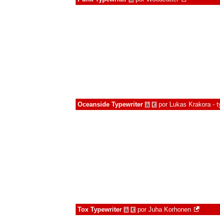
Oceanside Typewriter
por
Lukas Krakora - t
à
€
Tox Typewriter
por
Juha Korhonen
à
€