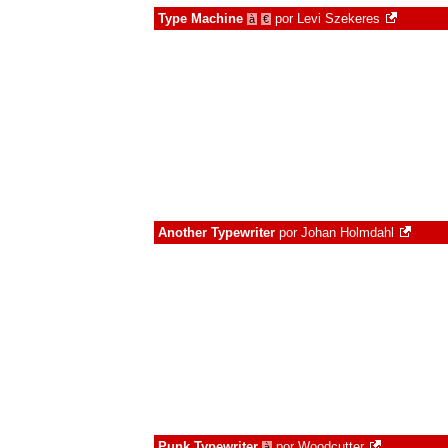
Type Machine
por
Levi Szekeres
à
€
Another Typewriter
por
Johan Holmdahl
Punk Typewriter
por
Woodcutter
à