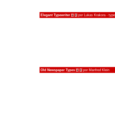
Elegant Typewriter
por
Lukas Krakora - type
à
€
Old Newspaper Types
por
Manfred Klein
à
€