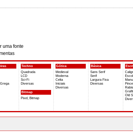
r uma fonte
mentas
iras
Techno
Gótica
Básica
Escr
Quadrada
Medieval
Sans Serif
Caligr
LCD
Moderna
Serif
Escol
Sci-Fi
Celta
Largura Fixa
Manus
 Grega
Diversas
Iniciais
Diversas
Pince
Diversas
Rabi
Grafi
Bitmap
Old S
Pixel, Bitmap
Dive