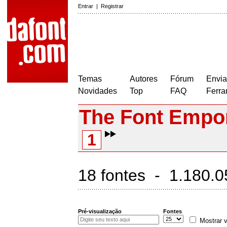
Entrar
|
Registrar
Temas
Autores
Fórum
Envia
Novidades
Top
FAQ
Ferra
The Font Empo
1
18 fontes - 1.180.
Pré-visualização
Fontes
Mostrar v