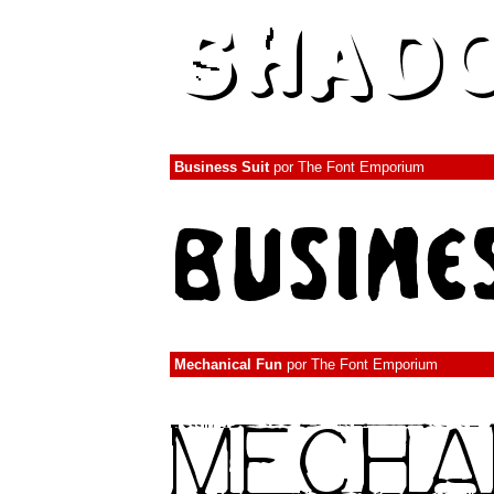
Business Suit
por
The Font Emporium
Mechanical Fun
por
The Font Emporium