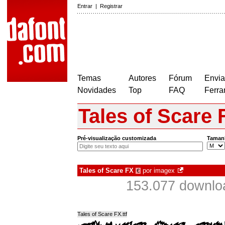
Entrar
|
Registrar
Temas
Autores
Fórum
Envia
Novidades
Top
FAQ
Ferra
Tales of Scare 
Pré-visualização customizada
Taman
Tales of Scare FX
por
imagex
€
153.077 downlo
Tales of Scare FX.ttf