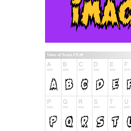
Tales of Scare FX.ttf