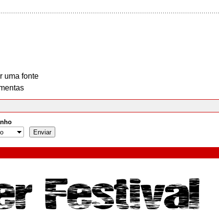
r uma fonte
mentas
nho