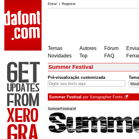
Entrar
|
Registrar
Temas
Autores
Fórum
Envia
Novidades
Top
FAQ
Ferra
Summer Festival
Pré-visualização customizada
Tama
Summer Festival
por
Xerographer Fonts
SummerFestival.ttf