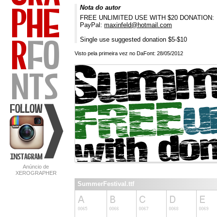
Nota do autor
FREE UNLIMITED USE WITH $20 DONATION:
PayPal:
maxinfeld@hotmail.com
Single use suggested donation $5-$10
Visto pela primeira vez no DaFont: 28/05/2012
Anúncio de
XEROGRAPHER
FONTS
SummerFestival.ttf