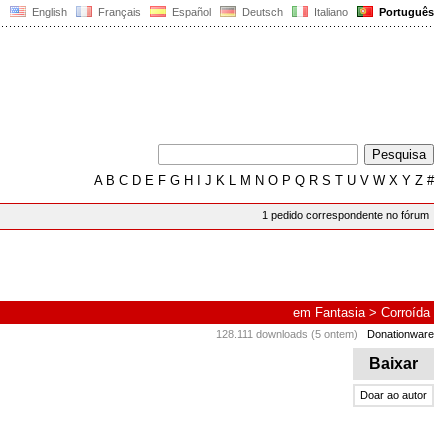
English
Français
Español
Deutsch
Italiano
Português
A
B
C
D
E
F
G
H
I
J
K
L
M
N
O
P
Q
R
S
T
U
V
W
X
Y
Z
#
1 pedido correspondente no fórum
em
Fantasia
>
Corroída
128.111 downloads (5 ontem)
Donationware
Baixar
Doar ao autor