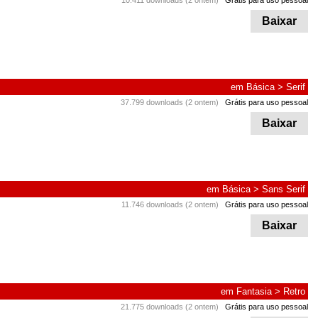
10.411 downloads (2 ontem)
Grátis para uso pessoal
Baixar
em
Básica
>
Serif
37.799 downloads (2 ontem)
Grátis para uso pessoal
Baixar
em
Básica
>
Sans Serif
11.746 downloads (2 ontem)
Grátis para uso pessoal
Baixar
em
Fantasia
>
Retro
21.775 downloads (2 ontem)
Grátis para uso pessoal