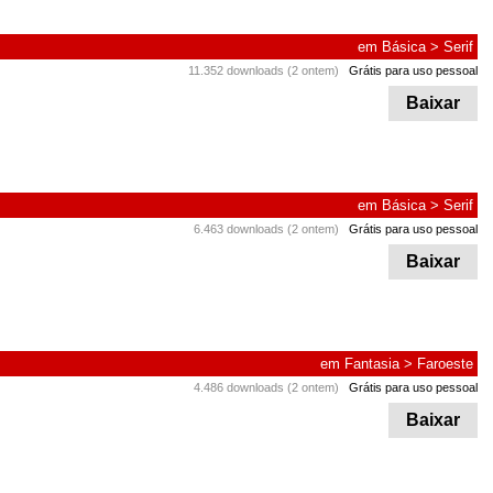
em
Básica
>
Serif
11.352 downloads (2 ontem)
Grátis para uso pessoal
Baixar
em
Básica
>
Serif
6.463 downloads (2 ontem)
Grátis para uso pessoal
Baixar
em
Fantasia
>
Faroeste
4.486 downloads (2 ontem)
Grátis para uso pessoal
Baixar