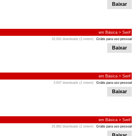
Baixar
em
Básica
>
Serif
32.091 downloads (2 ontem)
Grátis para uso pessoal
Baixar
em
Básica
>
Serif
3.937 downloads (2 ontem)
Grátis para uso pessoal
Baixar
em
Básica
>
Serif
25.882 downloads (2 ontem)
Grátis para uso pessoal
Baixar