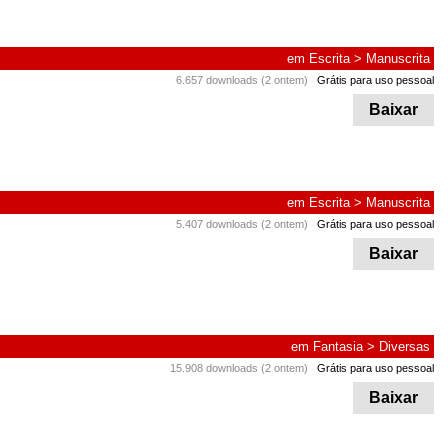
em
Escrita
>
Manuscrita
6.657 downloads (2 ontem)
Grátis para uso pessoal
Baixar
em
Escrita
>
Manuscrita
5.407 downloads (2 ontem)
Grátis para uso pessoal
Baixar
em
Fantasia
>
Diversas
15.908 downloads (2 ontem)
Grátis para uso pessoal
Baixar