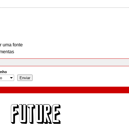
r uma fonte
mentas
nho