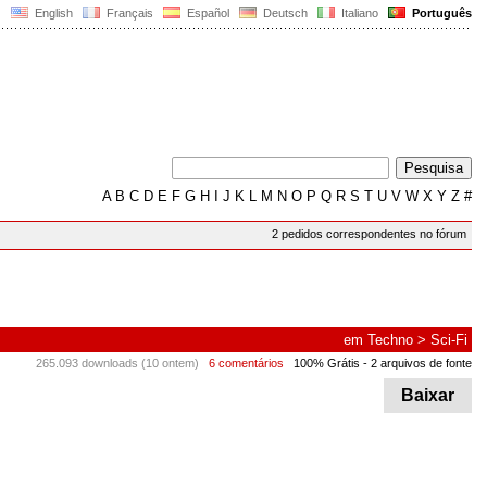
English
Français
Español
Deutsch
Italiano
Português
A
B
C
D
E
F
G
H
I
J
K
L
M
N
O
P
Q
R
S
T
U
V
W
X
Y
Z
#
2 pedidos correspondentes no fórum
em
Techno
>
Sci-Fi
265.093 downloads (10 ontem)
6 comentários
100% Grátis
- 2 arquivos de fonte
Baixar