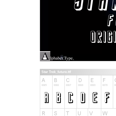
Star Trek_future.ttf