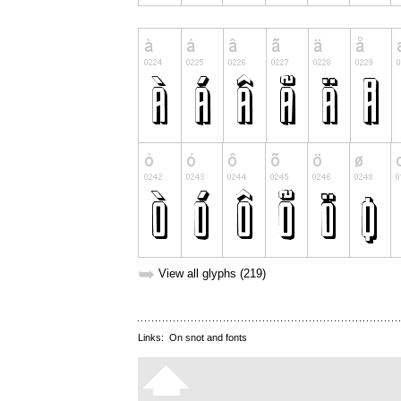
➥
View all glyphs (219)
Links:
On snot and fonts