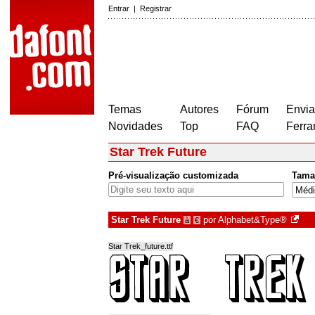
Entrar
|
Registrar
Temas
Autores
Fórum
Envia
Novidades
Top
FAQ
Ferra
Star Trek Future
Pré-visualização customizada
Tama
Star Trek Future
por
Alphabet&Type®
à
€
Star Trek_future.ttf