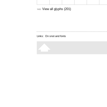
➥
View all glyphs (201)
Links:
On snot and fonts