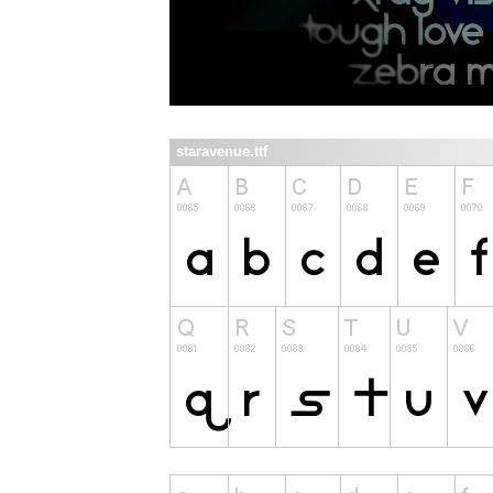
staravenue.ttf