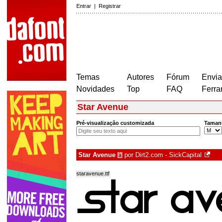
Entrar
|
Registrar
Temas
Autores
Fórum
Envia
Novidades
Top
FAQ
Ferra
Star Avenue
Pré-visualização customizada
Taman
Star Avenue
por
Dirt2.com - SickCapital
à
staravenue.ttf