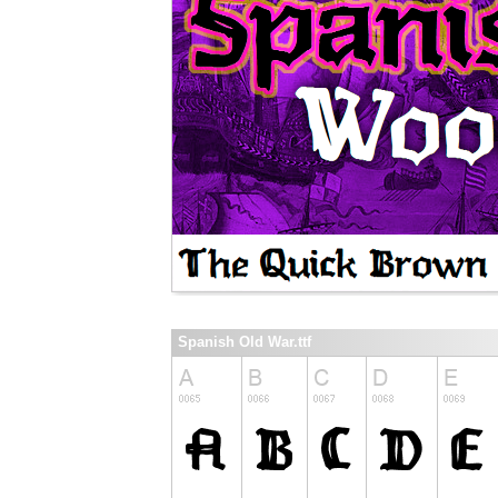
Spanish Old War.ttf