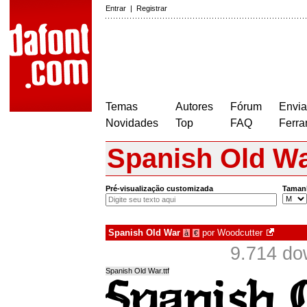
Entrar
|
Registrar
Temas
Autores
Fórum
Envia
Novidades
Top
FAQ
Ferra
Spanish Old W
Pré-visualização customizada
Taman
Spanish Old War
por
Woodcutter
à
€
9.714 do
Spanish Old War.ttf