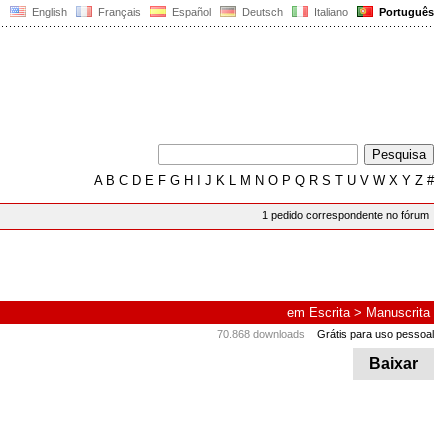
English
Français
Español
Deutsch
Italiano
Português
A
B
C
D
E
F
G
H
I
J
K
L
M
N
O
P
Q
R
S
T
U
V
W
X
Y
Z
#
1 pedido correspondente no fórum
em
Escrita
>
Manuscrita
70.868 downloads
Grátis para uso pessoal
Baixar