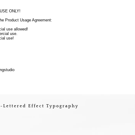
 USE ONLY!
o the Product Usage Agreement:
cial use allowed!
ercial use.
ial use!
ngstudio