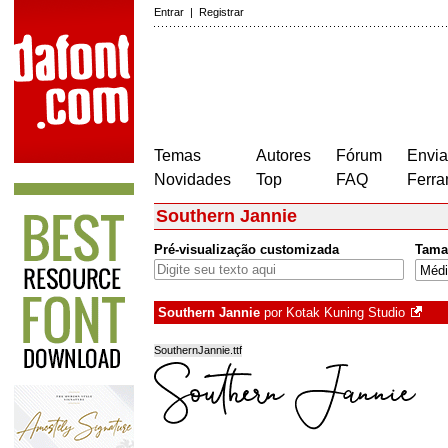
Entrar
|
Registrar
Temas
Autores
Fórum
Envia
Novidades
Top
FAQ
Ferra
Southern Jannie
Pré-visualização customizada
Tama
Southern Jannie
por
Kotak Kuning Studio
SouthernJannie.ttf