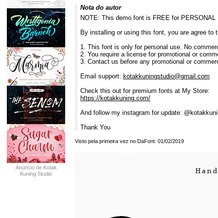
Nota do autor
NOTE: This demo font is FREE for PERSONAL
By installing or using this font, you are agree t
1. This font is only for personal use. No commer
2. You require a license for promotional or comm
3. Contact us before any promotional or commerc
Email support:
kotakkuningstudio@gmail.com
Check this out for premium fonts at My Store:
https://kotakkuning.com/
And follow my instagram for update: @kotakkuni
Thank You
Visto pela primeira vez no DaFont: 01/02/2019
Anúncio de Kotak
Kuning Studio