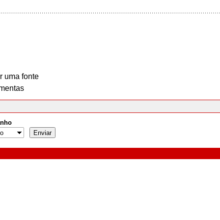
r uma fonte
mentas
nho