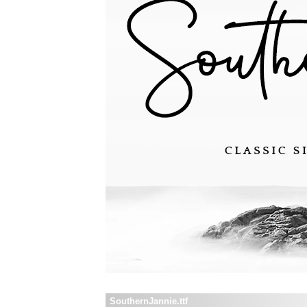
SouthernJannie.ttf