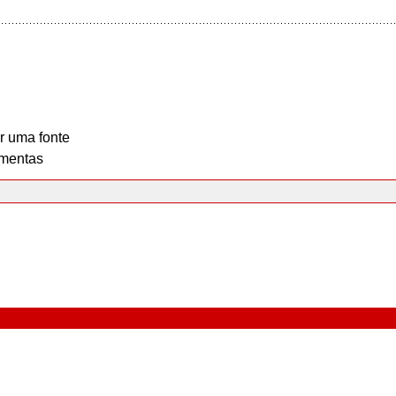
r uma fonte
mentas