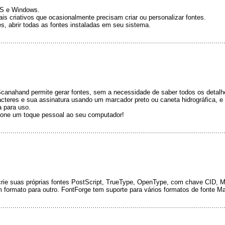
OS e Windows.
is criativos que ocasionalmente precisam criar ou personalizar fontes.
es, abrir todas as fontes instaladas em seu sistema.
 Scanahand permite gerar fontes, sem a necessidade de saber todos os detalh
cteres e sua assinatura usando um marcador preto ou caneta hidrográfica, e
a para uso.
icione um toque pessoal ao seu computador!
 crie suas próprias fontes PostScript, TrueType, OpenType, com chave CID, M
formato para outro. FontForge tem suporte para vários formatos de fonte Ma