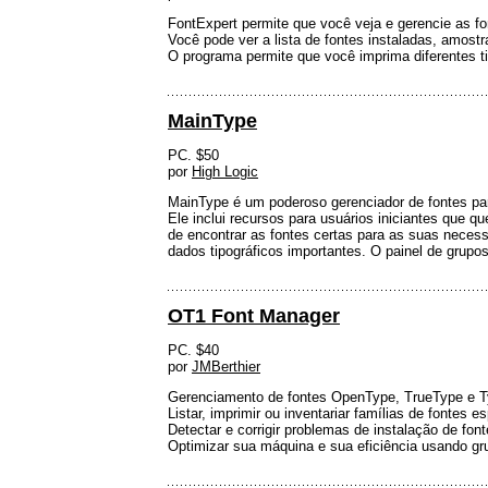
FontExpert permite que você veja e gerencie as fo
Você pode ver a lista de fontes instaladas, amost
O programa permite que você imprima diferentes ti
MainType
PC. $50
por
High Logic
MainType é um poderoso gerenciador de fontes par
Ele inclui recursos para usuários iniciantes que q
de encontrar as fontes certas para as suas necessi
dados tipográficos importantes. O painel de grupo
OT1 Font Manager
PC. $40
por
JMBerthier
Gerenciamento de fontes OpenType, TrueType e Ty
Listar, imprimir ou inventariar famílias de fontes
Detectar e corrigir problemas de instalação de font
Optimizar sua máquina e sua eficiência usando gr