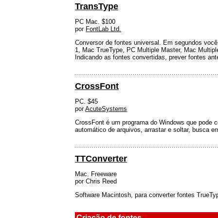
TransType
PC Mac. $100
por
FontLab Ltd.
Conversor de fontes universal. Em segundos você
1, Mac TrueType, PC Multiple Master, Mac Multipl
Indicando as fontes convertidas, prever fontes ante
CrossFont
PC. $45
por
AcuteSystems
CrossFont é um programa do Windows que pode con
automático de arquivos, arrastar e soltar, busca 
TTConverter
Mac. Freeware
por Chris Reed
Software Macintosh, para converter fontes TrueT
Criação de fontes