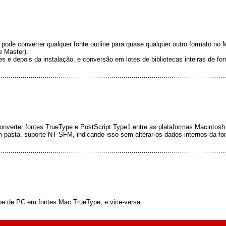
 pode converter qualquer fonte outline para quase qualquer outro formato 
e Master).
s e depois da instalação, e conversão em lotes de bibliotecas inteiras de fon
verter fontes TrueType e PostScript Type1 entre as plataformas Macintosh
em pasta, suporte NT SFM, indicando isso sem alterar os dados internos da fo
ype de PC em fontes Mac TrueType, e vice-versa.