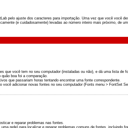
ontLab pelo ajuste dos caracteres para importação. Uma vez que você você dese
ticamente (e cuidadosamente) levadas ao número inteiro mais próximo, de um
 que você tem no seu computador (instaladas ou não), e dá uma lista de f
o quão boa foi a comparação.
iativos que passariam horas tentando encontrar uma fonte correspondente.
o você adicionar novas fontes no seu computador (Fonts menu > FontSet Se
sticar e reparar problemas nas fontes.
m uma rede) para localizar e reparar problemas comuns de fontes, incluindo fo