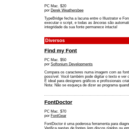
PC Mac. $20
por
Derek Weathersbee
TypeBridge fecha a lacuna entre o Illustrator e F
executar o script, e todas as âncoras são automa
integridade da sua fonte permanece intacta!
Diversos
Find my Font
PC Mac. $50
por
Softonium Developments
Compara os caracteres numa imagem com as fontes
possível. Você também pode digitar o texto e ver 
É ideal para designers gráficos e profissionais cr
Nota: Não se esqueça de dizer ao programa quand
FontDoctor
PC Mac. $70
por
FontGear
FontDoctor é uma poderosa ferramenta para diagno
Verifica pastas de fontes (em discos rígidos ou e