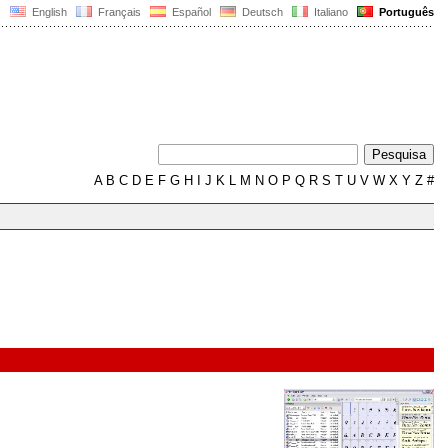
English
Français
Español
Deutsch
Italiano
Português
A
B
C
D
E
F
G
H
I
J
K
L
M
N
O
P
Q
R
S
T
U
V
W
X
Y
Z
#