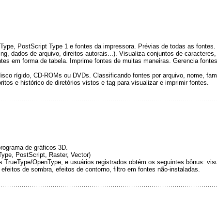
ype, PostScript Type 1 e fontes da impressora. Prévias de todas as fontes.
ning, dados de arquivo, direitos autorais...). Visualiza conjuntos de caractere
ntes em forma de tabela. Imprime fontes de muitas maneiras. Gerencia fonte
sco rígido, CD-ROMs ou DVDs. Classificando fontes por arquivo, nome, famíli
itos e histórico de diretórios vistos e tag para visualizar e imprimir fontes.
programa de gráficos 3D.
ype, PostScript, Raster, Vector)
tes TrueType/OpenType, e usuários registrados obtém os seguintes bônus: vis
efeitos de sombra, efeitos de contorno, filtro em fontes não-instaladas.