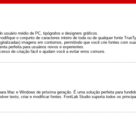
do usuário médio de PC, tipógrafos e designers gráficos.
modifique o conjunto de caracteres inteiro de toda ou de qualquer fonte Tru
gitalizadas) imagens em contornos, permitindo que você crie fontes com sua pr
menta perfeita para usuários novos e experientes.
esso de criação fácil e ajudam você a evitar erros comuns.
 para Mac e Windows de próxima geração. É uma solução perfeita para fundidor
lver texto, criar e modificar fontes. FontLab Studio suporta todos os principa