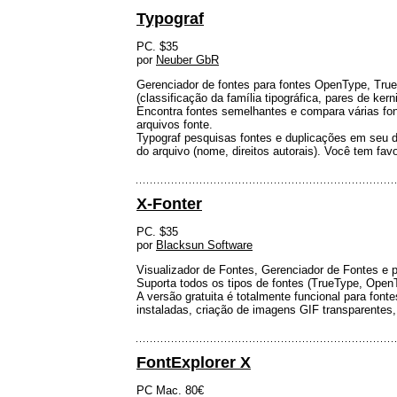
Typograf
PC. $35
por
Neuber GbR
Gerenciador de fontes para fontes OpenType, TrueT
(classificação da família tipográfica, pares de ker
Encontra fontes semelhantes e compara várias fo
arquivos fonte.
Typograf pesquisas fontes e duplicações em seu di
do arquivo (nome, direitos autorais). Você tem favor
X-Fonter
PC. $35
por
Blacksun Software
Visualizador de Fontes, Gerenciador de Fontes e 
Suporta todos os tipos de fontes (TrueType, OpenT
A versão gratuita é totalmente funcional para fon
instaladas, criação de imagens GIF transparentes, 
FontExplorer X
PC Mac. 80€