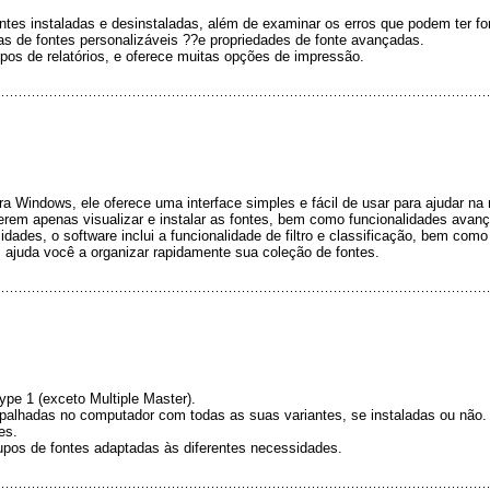
ntes instaladas e desinstaladas, além de examinar os erros que podem ter fo
ras de fontes personalizáveis ??e propriedades de fonte avançadas.
pos de relatórios, e oferece muitas opções de impressão.
a Windows, ele oferece uma interface simples e fácil de usar para ajudar n
uerem apenas visualizar e instalar as fontes, bem como funcionalidades avanç
dades, o software inclui a funcionalidade de filtro e classificação, bem com
s ajuda você a organizar rapidamente sua coleção de fontes.
pe 1 (exceto Multiple Master).
 espalhadas no computador com todas as suas variantes, se instaladas ou não.
es.
upos de fontes adaptadas às diferentes necessidades.