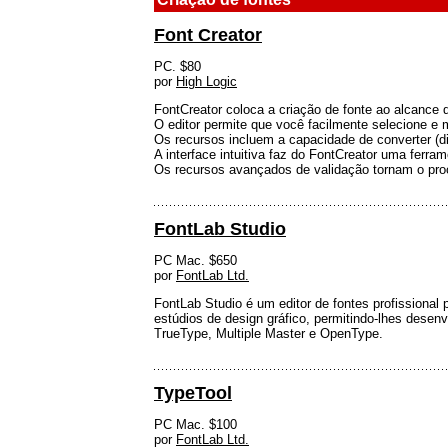
Font Creator
PC. $80
por
High Logic
FontCreator coloca a criação de fonte ao alcance 
O editor permite que você facilmente selecione e 
Os recursos incluem a capacidade de converter (di
A interface intuitiva faz do FontCreator uma ferra
Os recursos avançados de validação tornam o proc
FontLab Studio
PC Mac. $650
por
FontLab Ltd.
FontLab Studio é um editor de fontes profissional
estúdios de design gráfico, permitindo-lhes desenvo
TrueType, Multiple Master e OpenType.
TypeTool
PC Mac. $100
por
FontLab Ltd.