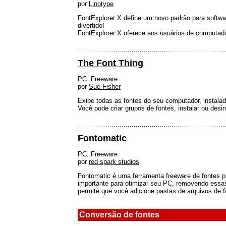
por
Linotype
FontExplorer X define um novo padrão para softwa
divertido!
FontExplorer X oferece aos usuários de computado
The Font Thing
PC. Freeware
por
Sue Fisher
Exibe todas as fontes do seu computador, instala
Você pode criar grupos de fontes, instalar ou desi
Fontomatic
PC. Freeware
por
red spark studios
Fontomatic é uma ferramenta freeware de fontes pa
importante para otimizar seu PC, removendo essas
permite que você adicione pastas de arquivos de 
Conversão de fontes