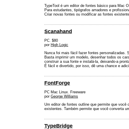
TypeTool é um editor de fontes básico para Mac 
Para estudantes, tipógrafos amadores e profissiona
Criar novas fontes ou modificar as fontes existent
Scanahand
PC. $80
por
High Logic
Nunca foi mais fácil fazer fontes personalizadas.
Basta imprimir um modelo, desenhar todos os cara
construir a sua fonte e instalá-la, deixando-a pront
É fácil e divertido, por isso, dê uma chance e ad
FontForge
PC Mac Linux. Freeware
por
George Williams
Um editor de fontes outline que permite que você
existentes. Também permite que você converta um 
TypeBridge