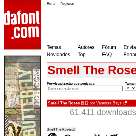
Entrar
|
Registrar
Temas
Autores
Fórum
Envia
Novidades
Top
FAQ
Ferra
Smell The Ros
Pré-visualização customizada
Taman
Smell The Roses
por
Vanessa Bays
à
€
61.411 downloads
Smell The Roses.ttf