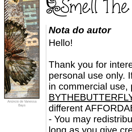
Nota do autor
Hello!
Thank you for intere
personal use only. I
in commercial use,
BYTHEBUTTERFL
Anúncio de Vanessa
different AFFORDA
Bays
- You may redistribu
long as you give cre