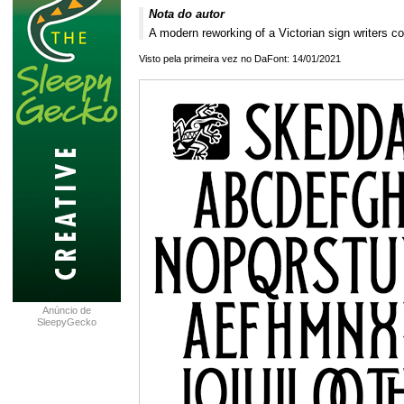
Nota do autor
A modern reworking of a Victorian sign writers co
Visto pela primeira vez no DaFont: 14/01/2021
Anúncio de
SleepyGecko