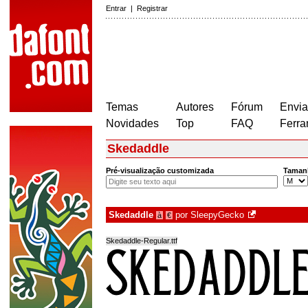
Entrar
|
Registrar
Temas
Autores
Fórum
Envia
Novidades
Top
FAQ
Ferra
Skedaddle
Pré-visualização customizada
Taman
Skedaddle
por
SleepyGecko
à
€
Skedaddle-Regular.ttf