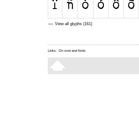
➥
View all glyphs (161)
Links:
On snot and fonts