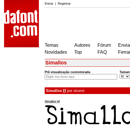
Entrar
|
Registrar
Temas
Autores
Fórum
Envia
Novidades
Top
FAQ
Ferra
Simallos
Pré-visualização customizada
Taman
Simallos
por
skomii
à
Simallos.ttf