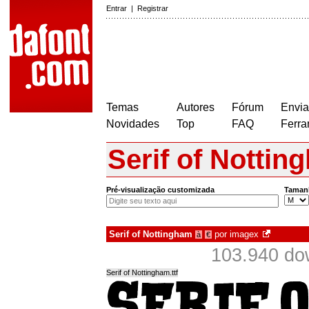
Entrar
|
Registrar
Temas
Autores
Fórum
Envia
Novidades
Top
FAQ
Ferra
Serif of Nottin
Pré-visualização customizada
Taman
Serif of Nottingham
por
imagex
à
€
103.940 do
Serif of Nottingham.ttf