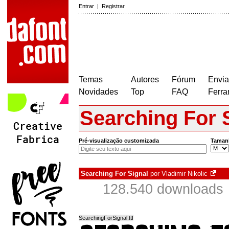
Entrar
|
Registrar
Temas
Autores
Fórum
Envia
Novidades
Top
FAQ
Ferra
Searching For 
Pré-visualização customizada
Taman
Searching For Signal
por
Vladimir Nikolic
128.540 downloads
SearchingForSignal.ttf