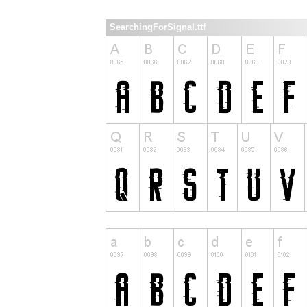
SearchingForSignal.ttf